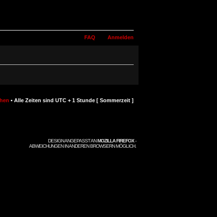
FAQ
Anmelden
chen
• Alle Zeiten sind UTC + 1 Stunde [ Sommerzeit ]
DESIGN ANGEPASST AN
MOZILLA FIREFOX
-
ABWEICHUNGEN IN ANDEREN BROWSERN MÖGLICH.