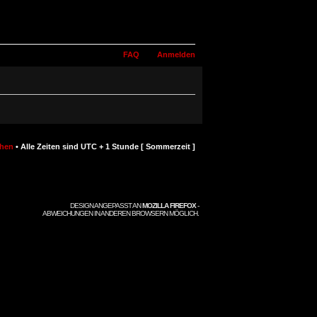
FAQ
Anmelden
chen
• Alle Zeiten sind UTC + 1 Stunde [ Sommerzeit ]
DESIGN ANGEPASST AN
MOZILLA FIREFOX
-
ABWEICHUNGEN IN ANDEREN BROWSERN MÖGLICH.