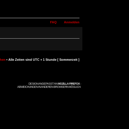
FAQ
Anmelden
chen
• Alle Zeiten sind UTC + 1 Stunde [ Sommerzeit ]
DESIGN ANGEPASST AN
MOZILLA FIREFOX
-
ABWEICHUNGEN IN ANDEREN BROWSERN MÖGLICH.