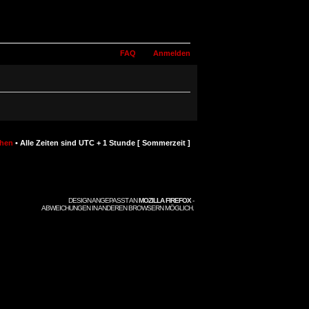
FAQ
Anmelden
chen
• Alle Zeiten sind UTC + 1 Stunde [ Sommerzeit ]
DESIGN ANGEPASST AN
MOZILLA FIREFOX
-
ABWEICHUNGEN IN ANDEREN BROWSERN MÖGLICH.