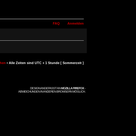
FAQ
Anmelden
chen
• Alle Zeiten sind UTC + 1 Stunde [ Sommerzeit ]
DESIGN ANGEPASST AN
MOZILLA FIREFOX
-
ABWEICHUNGEN IN ANDEREN BROWSERN MÖGLICH.