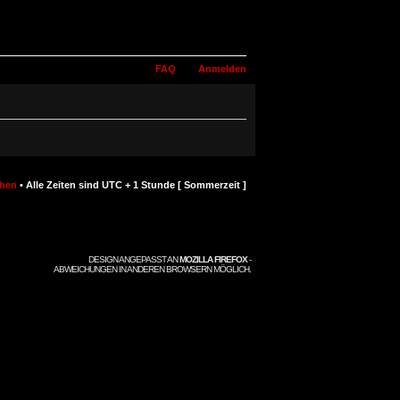
FAQ
Anmelden
chen
• Alle Zeiten sind UTC + 1 Stunde [ Sommerzeit ]
DESIGN ANGEPASST AN
MOZILLA FIREFOX
-
ABWEICHUNGEN IN ANDEREN BROWSERN MÖGLICH.