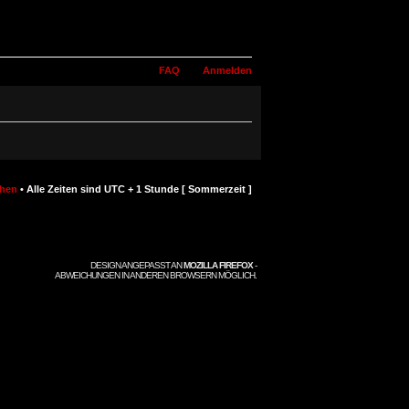
FAQ
Anmelden
chen
• Alle Zeiten sind UTC + 1 Stunde [ Sommerzeit ]
DESIGN ANGEPASST AN
MOZILLA FIREFOX
-
ABWEICHUNGEN IN ANDEREN BROWSERN MÖGLICH.