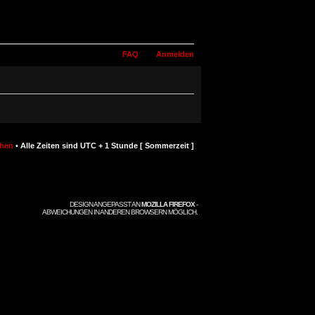
FAQ
Anmelden
chen
• Alle Zeiten sind UTC + 1 Stunde [ Sommerzeit ]
DESIGN ANGEPASST AN
MOZILLA FIREFOX
-
ABWEICHUNGEN IN ANDEREN BROWSERN MÖGLICH.