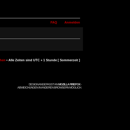
FAQ
Anmelden
chen
• Alle Zeiten sind UTC + 1 Stunde [ Sommerzeit ]
DESIGN ANGEPASST AN
MOZILLA FIREFOX
-
ABWEICHUNGEN IN ANDEREN BROWSERN MÖGLICH.