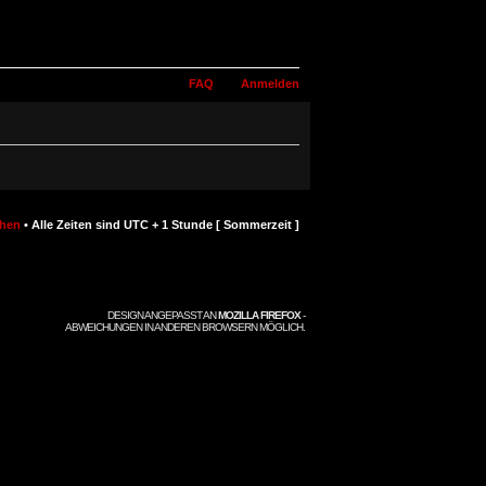
FAQ
Anmelden
chen
• Alle Zeiten sind UTC + 1 Stunde [ Sommerzeit ]
DESIGN ANGEPASST AN
MOZILLA FIREFOX
-
ABWEICHUNGEN IN ANDEREN BROWSERN MÖGLICH.