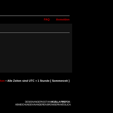
FAQ
Anmelden
chen
• Alle Zeiten sind UTC + 1 Stunde [ Sommerzeit ]
DESIGN ANGEPASST AN
MOZILLA FIREFOX
-
ABWEICHUNGEN IN ANDEREN BROWSERN MÖGLICH.