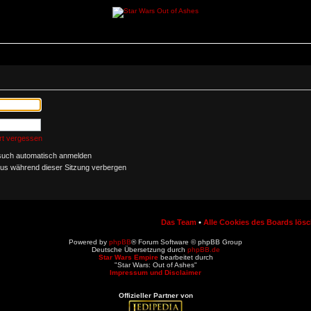
rt vergessen
such automatisch anmelden
us während dieser Sitzung verbergen
Das Team
•
Alle Cookies des Boards lös
Powered by
phpBB
® Forum Software © phpBB Group
Deutsche Übersetzung durch
phpBB.de
Star Wars Empire
bearbeitet durch
"Star Wars: Out of Ashes"
Impressum und Disclaimer
Offizieller Partner von