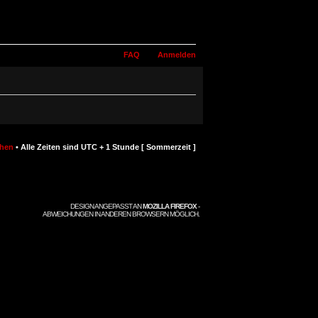
FAQ
Anmelden
chen
• Alle Zeiten sind UTC + 1 Stunde [ Sommerzeit ]
DESIGN ANGEPASST AN
MOZILLA FIREFOX
-
ABWEICHUNGEN IN ANDEREN BROWSERN MÖGLICH.