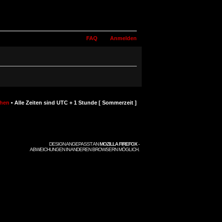
FAQ
Anmelden
chen
• Alle Zeiten sind UTC + 1 Stunde [ Sommerzeit ]
DESIGN ANGEPASST AN
MOZILLA FIREFOX
-
ABWEICHUNGEN IN ANDEREN BROWSERN MÖGLICH.