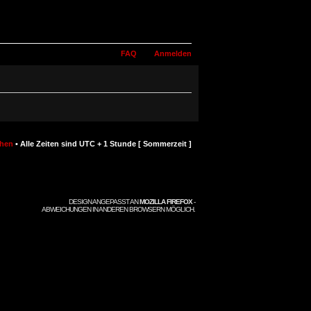
FAQ
Anmelden
chen
• Alle Zeiten sind UTC + 1 Stunde [ Sommerzeit ]
DESIGN ANGEPASST AN
MOZILLA FIREFOX
-
ABWEICHUNGEN IN ANDEREN BROWSERN MÖGLICH.