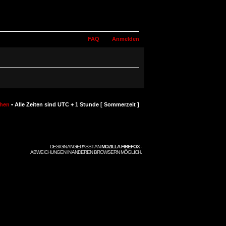
FAQ
Anmelden
chen
• Alle Zeiten sind UTC + 1 Stunde [ Sommerzeit ]
DESIGN ANGEPASST AN
MOZILLA FIREFOX
-
ABWEICHUNGEN IN ANDEREN BROWSERN MÖGLICH.