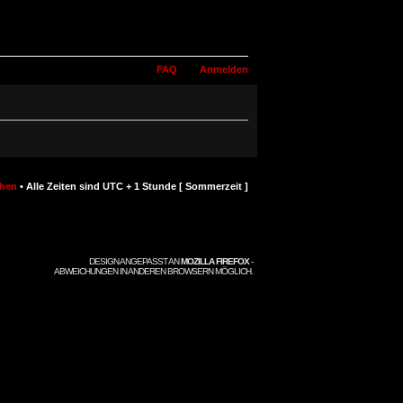
FAQ
Anmelden
chen
• Alle Zeiten sind UTC + 1 Stunde [ Sommerzeit ]
DESIGN ANGEPASST AN
MOZILLA FIREFOX
-
ABWEICHUNGEN IN ANDEREN BROWSERN MÖGLICH.