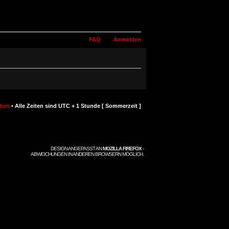
FAQ
Anmelden
chen
• Alle Zeiten sind UTC + 1 Stunde [ Sommerzeit ]
DESIGN ANGEPASST AN
MOZILLA FIREFOX
-
ABWEICHUNGEN IN ANDEREN BROWSERN MÖGLICH.