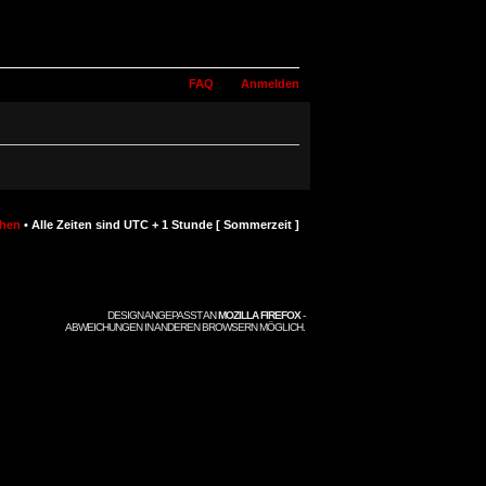
FAQ
Anmelden
chen
• Alle Zeiten sind UTC + 1 Stunde [ Sommerzeit ]
DESIGN ANGEPASST AN
MOZILLA FIREFOX
-
ABWEICHUNGEN IN ANDEREN BROWSERN MÖGLICH.