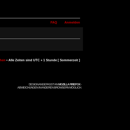
FAQ
Anmelden
chen
• Alle Zeiten sind UTC + 1 Stunde [ Sommerzeit ]
DESIGN ANGEPASST AN
MOZILLA FIREFOX
-
ABWEICHUNGEN IN ANDEREN BROWSERN MÖGLICH.