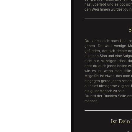
hast überlebt und es bot si
den Weg hinein würdest du ni
S
Du sehnst dich nach Halt, n
gehen. Du wirst wenige Mo
gefunden, der sich deiner a
du einen Sinn und eine Aufgab
nicht nur zu zeigen, dass du
dass du auch jenen helfen wil
wie es ist, wenn man Hilfe
Mitgefühl ist etwas, das man 
hingegen gerne jenen schenk
du es oft nicht gerne zugibst
ein guter Mensch zu sein.
Du bist der Dunklen Seite ent
machen.
Ist Dein