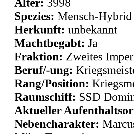
Alter:
3998
Spezies:
Mensch-Hybrid
Herkunft:
unbekannt
Machtbegabt:
Ja
Fraktion:
Zweites Impe
Beruf/-ung:
Kriegsmeist
Rang/Position:
Kriegsme
Raumschiff:
SSD Domin
Aktueller Aufenthaltsor
Nebencharakter:
Marcus