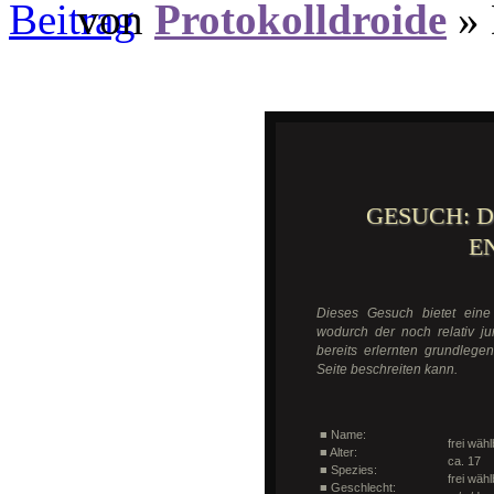
von
Protokolldroide
» 
GESUCH: D
E
Dieses Gesuch bietet eine
wodurch der noch relativ ju
bereits erlernten grundleg
Seite beschreiten kann.
■ Name:
frei wähl
■ Alter:
ca. 17
■ Spezies:
frei wäh
■ Geschlecht: