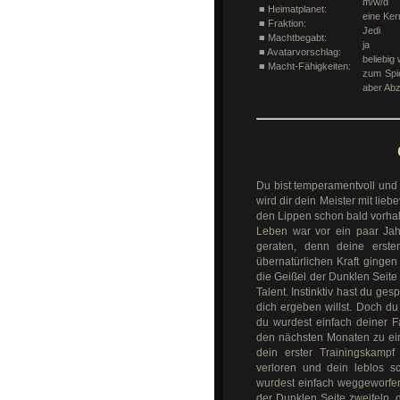
m/w/d
■ Heimatplanet:
eine Ker
■ Fraktion:
Jedi
■ Machtbegabt:
ja
■ Avatarvorschlag:
beliebig
■ Macht-Fähigkeiten:
zum Spie
aber Abz
Du bist temperamentvoll und
wird dir dein Meister mit lie
den Lippen schon bald vorhalt
Leben war vor ein paar Ja
geraten, denn deine erste
übernatürlichen Kraft gingen
die Geißel der Dunklen Seite 
Talent. Instinktiv hast du ges
dich ergeben willst. Doch d
du wurdest einfach deiner Fa
den nächsten Monaten zu ein
dein erster Trainingskampf
verloren und dein leblos 
wurdest einfach weggeworfen
der Dunklen Seite zweifeln, 