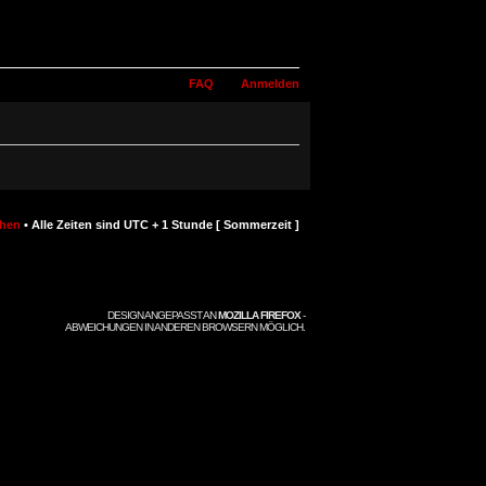
FAQ
Anmelden
chen
• Alle Zeiten sind UTC + 1 Stunde [ Sommerzeit ]
DESIGN ANGEPASST AN
MOZILLA FIREFOX
-
ABWEICHUNGEN IN ANDEREN BROWSERN MÖGLICH.