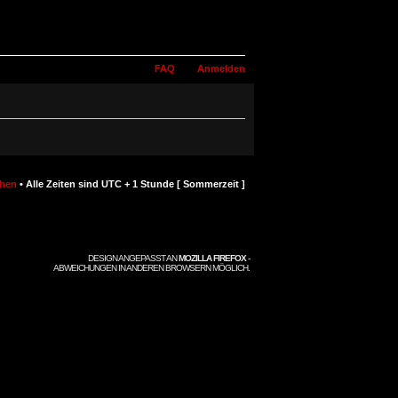
FAQ
Anmelden
chen
• Alle Zeiten sind UTC + 1 Stunde [ Sommerzeit ]
DESIGN ANGEPASST AN
MOZILLA FIREFOX
-
ABWEICHUNGEN IN ANDEREN BROWSERN MÖGLICH.